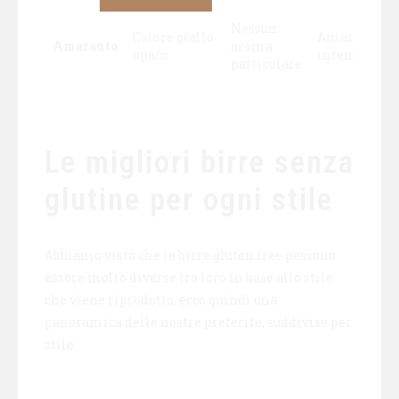
Nessun
Colore giallo
Amaro
Amaranto
aroma
opaco
intenso
particolare
Le migliori birre senza
glutine per ogni stile
Abbiamo visto che le birre gluten free possono
essere molto diverse tra loro in base allo stile
che viene riprodotto, ecco quindi una
panoramica delle nostre preferite, suddivise per
stile.