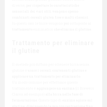
diverse;
per rispettare le caratteristiche
sensoriali dei vari stili vengono spesso
combinati cereali gluten free e malti classici
.
In questi casi le birre vengono
poi
sottoposte al
trattamento
enzimatico
che elimina il glutine
.
Trattamento per eliminare
il glutine
Il metodo più diffuso per ottenere birra senza
glutine è
usare i cereali contenenti glutine e
applicare un trattamento per eliminarlo
.
Un modo comune per effettuare questo
trattamento è
aggiungere un enzima
(il Brewers
Clarex ad esempio)
alla birra nella fase di
fermentazione
. Questo tipo di
enzima agisce sul
glutine, diminuendo la sua concentrazione fino