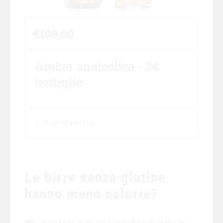
€
109,00
Ambar analcolica - 24
bottiglie
COMPRA SU AMAZON
Le birre senza glutine
hanno meno calorie?
No
, in linea di massima possiamo dire che
la