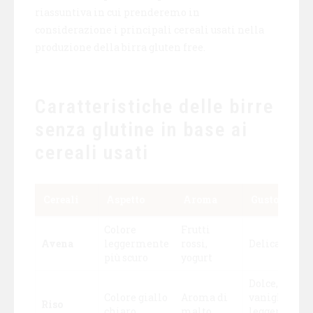
riassuntiva in cui prenderemo in
considerazione i principali cereali usati nella
produzione della birra gluten free.
Caratteristiche delle birre
senza glutine in base ai
cereali usati
Cereali
Aspetto
Aroma
Gusto
Colore
Frutti
Avena
leggermente
rossi,
Delicato
più scuro
yogurt
Dolce,
Colore giallo
Aroma di
vaniglia,
Riso
chiaro
malto
leggera