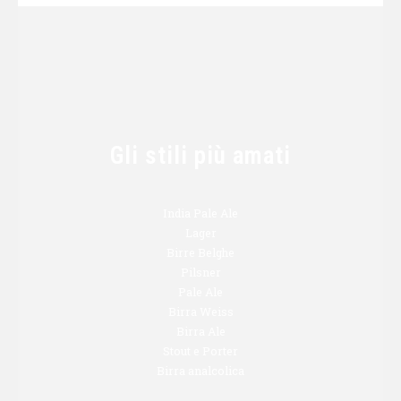
Gli stili più amati
India Pale Ale
Lager
Birre Belghe
Pilsner
Pale Ale
Birra Weiss
Birra Ale
Stout e Porter
Birra analcolica