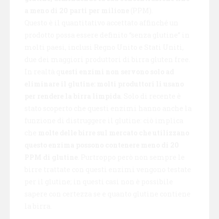
a meno di 20 parti per milione
(PPM).
Questo è il quantitativo accettato affinché un
prodotto possa essere definito “senza glutine” in
molti paesi, inclusi Regno Unito e Stati Uniti,
due dei maggiori produttori di birra gluten free.
In realtà q
uesti enzimi non servono solo ad
eliminare il glutine: molti produttori li usano
per rendere la birra limpida
. Solo di recente è
stato scoperto che questi enzimi hanno anche la
funzione di distruggere il glutine: ciò implica
che
molte delle birre sul mercato che utilizzano
questo enzima possono contenere meno di 20
PPM di glutine
. Purtroppo però non sempre le
birre trattate con questi enzimi vengono testate
per il glutine; in questi casi non è possibile
sapere con certezza se e quanto glutine contiene
la birra.