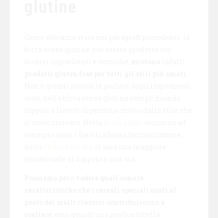
glutine
Come abbiamo visto nei paragrafi precedenti, la
birra senza glutine può essere prodotta con
diversi ingredienti e tecniche;
esistono
infatti
prodotti gluten free per tutti gli stili più amati
.
Non è quindi possibile parlare degli ingredienti
usati nella birra senza glutine semplificando:
luppoli e lievito dipendono molto dallo stile che
si vuole ricreare. Nella
birra Lager
verranno ad
esempio usati i lieviti a bassa fermentazione,
nelle
India Pale Ale
ci sarà una maggiore
percentuale di luppolo e così via.
Possiamo però vedere quali sono le
caratteristiche che i cereali speciali usati al
posto dei malti classici contribuiscono a
esaltare
: ecco quindi una pratica tabella