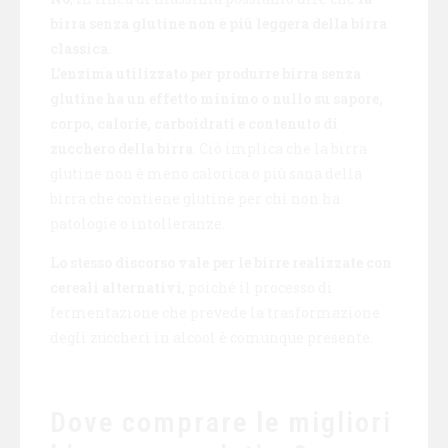
birra senza glutine non è più leggera della birra
classica
.
L’enzima utilizzato per produrre birra senza
glutine ha un effetto minimo o nullo su sapore,
corpo, calorie, carboidrati e contenuto di
zucchero della birra
. Ciò implica che la birra
glutine non è meno calorica o più sana della
birra che contiene glutine per chi non ha
patologie o intolleranze.
Lo stesso discorso vale per le birre realizzate con
cereali alternativi
, poiché il processo di
fermentazione che prevede la trasformazione
degli zuccheri in alcool è comunque presente.
Dove comprare le migliori