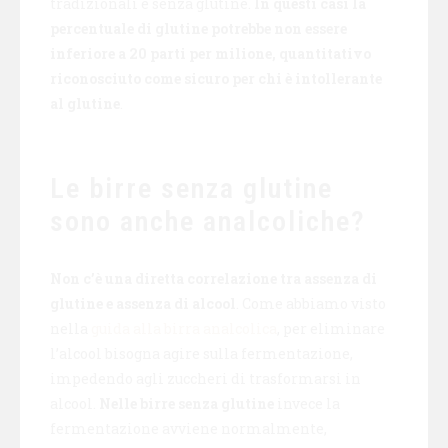
tradizionali e senza glutine.
In questi casi la
percentuale di glutine potrebbe non essere
inferiore a 20 parti per milione, quantitativo
riconosciuto come sicuro per chi è intollerante
al glutine
.
Le birre senza glutine
sono anche analcoliche?
Non c’è una diretta correlazione tra assenza di
glutine e assenza di alcool
. Come abbiamo visto
nella
guida alla birra analcolica
, per eliminare
l’alcool bisogna agire sulla fermentazione,
impedendo agli zuccheri di trasformarsi in
alcool.
Nelle birre senza glutine
invece la
fermentazione avviene normalmente,