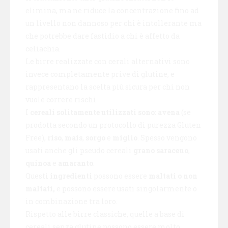
elimina, ma ne riduce la concentrazione fino ad
un livello non dannoso per chi è intollerante ma
che potrebbe dare fastidio a chi è affetto da
celiachia.
Le birre realizzate con cerali alternativi sono
invece completamente prive di glutine, e
rappresentano la scelta più sicura per chi non
vuole correre rischi.
I
cereali solitamente utilizzati sono: avena
(se
prodotta secondo un protocollo di purezza Gluten
Free),
riso
,
mais
,
sorgo
e
miglio
. Spesso vengono
usati anche gli pseudo cereali
grano saraceno
,
quinoa
e
amaranto
.
Questi
ingredienti
possono essere
maltati o non
maltati,
e possono essere usati singolarmente o
in combinazione tra loro.
Rispetto alle birre classiche, quelle a base di
cereali senza glutine possono essere molto