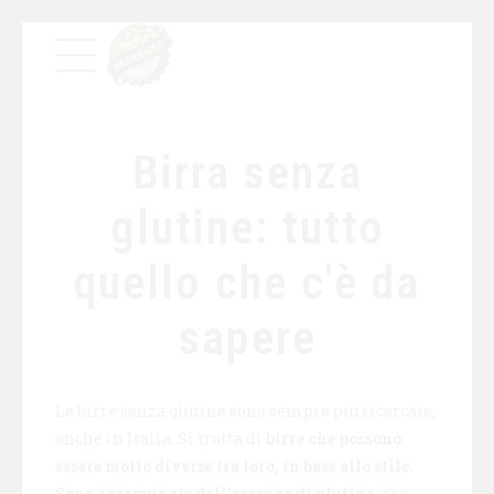
Birra senza
glutine: tutto
quello che c'è da
sapere
Le birre senza glutine sono sempre più ricercate,
anche in Italia. Si tratta di
birre che possono
essere molto diverse tra loro, in base allo stile.
Sono accomunate dall’assenza di glutine,
che