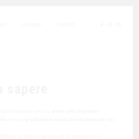
IES
CHI SIAMO
CONTATTI
da sapere
traddistinguono per un
gusto più luppolato
olo
ed una
gradazione alcolica solitamente tra i
 diffusa in tutto il mondo ed in commercio è