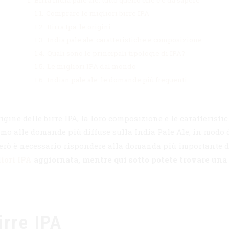
1.
Birra India pale ale: tutto quello che c'è da sapere
1.1.
Comprare le migliori birre IPA
1.2.
Birra Ipa: le origini
1.3.
India pale ale: caratteristiche e composizione
1.4.
Quali sono le principali tipologie di IPA?
1.5.
Le migliori IPA dal mondo
1.6.
Indian pale ale: le domande più frequenti
gine delle birre IPA, la loro composizione e le caratteristi
remo alle domande più diffuse sulla India Pale Ale, in mod
 però è necessario rispondere alla domanda più importante d
liori IPA
aggiornata, mentre qui sotto potete trovare una p
irre IPA