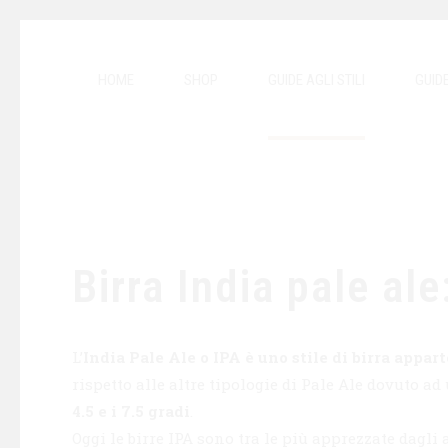
HOME
SHOP
GUIDE AGLI STILI
GUID
Birra India pale al
L’
India Pale Ale o IPA è uno stile di birra appa
rispetto alle altre tipologie di Pale Ale dovuto a
4.5 e i 7.5 gradi
.
Oggi le birre IPA sono tra le più apprezzate dagli