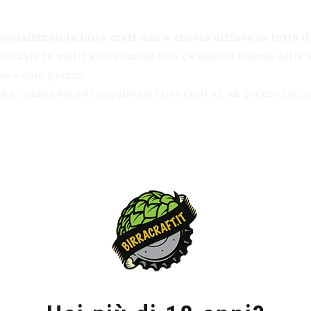
pecializzati in birre craft non è ancora diffusa su tutto i
lizzati, in molti altri comuni non c’è ancora traccia della s
na a caro prezzo.
he consentono di acquistare birre craft ad un prezzo decis