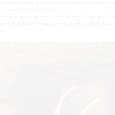
he
sia nata già alla fine del diciassettesimo secolo nella c
a britannica delle indie orientali.
 secca e amara rispetto alle altre birre dell’epoca poichè ve
uale di luppolo: il viaggio verso le indie durava infatti 
le
.