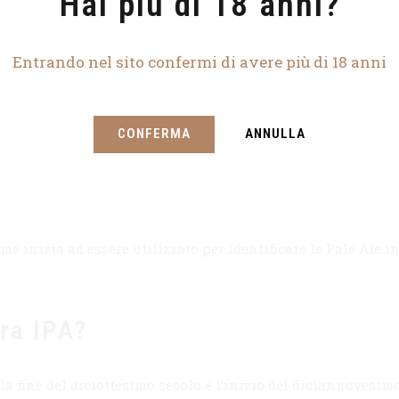
Hai più di 18 anni?
Entrando nel sito confermi di avere più di 18 anni
CONFERMA
ANNULLA
me inizia ad essere utilizzato per identificare le Pale Ale i
ra IPA?
la fine del diciottesimo secolo e l’inizio del diciannovesim