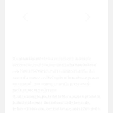
Originariamente
le birre prodotte in Belgio
avevano un tratto in comune: la f
ermentazione
con lieviti selvatici
, ma le caratteristiche dei
vari stili erano molto legate alle materie prime
territoriali, e ciò comportava la presenza di
moltissime birre diverse
.
Oggi la maggiorparte della birra belga è prodotta
industrialmente: due colossi delle bevande,
inBev e Heineken, controllano quasi il 70% della