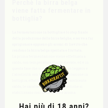
Perchè la birra belga
viene fatta fermentare in
bottiglia?
La fermentazione in bottiglia è lo step finale
della produzione delle birre belghe, e serve a far
sprigionare appieno gli aromi di lievito che
rendono la birra belga speziata e fruttata.
La prima fermentazione viene effettuata a
caldo, con temperature molto elevate, ed è in
questa fase che si definisce il corpo leggero e
l’alcolicità: con la seconda fermentazione in
bottiglia, effettuata sempre in un ambiente
caldo, le caratteristiche organolettiche si
stabilizzano così come gusto e aroma.
Hai più di 18 anni?