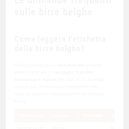
sulle birre belghe
Come leggere l'etichetta
delle birre belghe?
Sulle birre belghe le
informazioni
possono
essere riportate in
tre lingue: francese,
fiammingo e inglese
. Per comodità, ecco una
tabella con la traduzione italiana dei vari
termini presenti sulle etichette della birra
belga:
Fiammingo
Inglese
Francese
Italiano
hergist in de
bottle
ferment