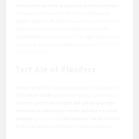
realizzate con orzo, grano non maltato e avena
.
L’aroma ricorda scorza di cedro o d’arancia,
spezie, pera. La Witbier è una birra poco alcolica
rispetto alle altre birre belghe, ed è molto
apprezzata nei mesi estivi. Per approfondire le
birre di grano ti consigliamo la
pagina dedicata
alle birre Weiss
.
Tart Ale of Flanders
Anche queste birre appartengono alla famiglia
delle
birre acide
: originarie della regione delle
fiandre, queste
birre scure dal colore marrone
tendente al rosso sono vinose, acidule e a volte
pungenti
, ma con una
dolcezza di fondo
che ben
bilancia l’acidità dovuta all’invecchiamento.