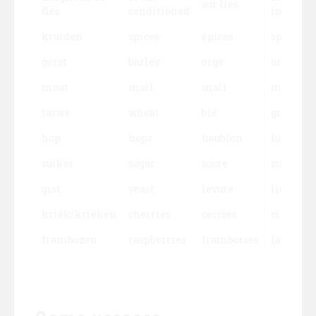
sur lies
fles
conditioned
in bottig
kruiden
spices
épices
spezie
gerst
barley
orge
orzo
mout
malt
malt
malto
tarwe
wheat
blé
grano
hop
hops
houblon
luppoli
suiker
sugar
sucre
zucchero
gist
yeast
levure
lievito
kriek/krieken
cherries
cerises
ciliegie
frambozen
raspberries
framboises
lamponi