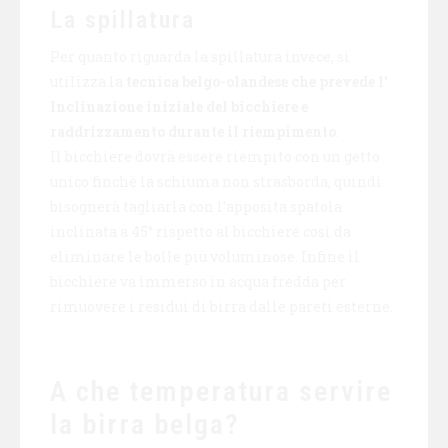
La spillatura
Per quanto riguarda la spillatura invece, si
utilizza la
tecnica belgo-olandese che prevede l’
Inclinazione iniziale del bicchiere e
raddrizzamento durante il riempimento
.
Il bicchiere dovrà essere riempito con un getto
unico finchè la schiuma non strasborda, quindi
bisognerà tagliarla con l’apposita spatola
inclinata a 45° rispetto al bicchiere così da
eliminare le bolle più voluminose. Infine il
bicchiere va immerso in acqua fredda per
rimuovere i residui di birra dalle pareti esterne.
A che temperatura servire
la birra belga?