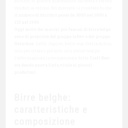
birrifici di piccole dimensioni chiusero o furono
venduti ai colossi del mercato: il risultato fu che
il numero di birrifici passò da 3000 nel 1900 a
115 nel 1990
.
Oggi molti dei marchi più famosi di birra belga
sono di proprietà del gruppo InBev e del gruppo
Heiniken
: Leffe, Jupiler, Belle-vue, Stella Artois,
solo per citare i più noti; allo stesso tempo
l’affermazione internazionale delle
Craft Beer
sta dando nuova linfa vitale ai piccoli
produttori
.
Birre belghe:
caratteristiche e
composizione