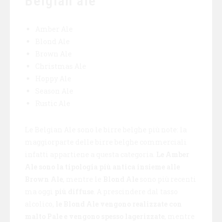
Belgian ale
Amber Ale
Blond Ale
Brown Ale
Christmas Ale
Hoppy Ale
Season Ale
Rustic Ale
Le Belgian Ale sono le birre belghe più note: la
maggiorparte delle birre belghe commerciali
infatti appartiene a questa categoria.
Le Amber
Ale sono la tipologia più antica insieme alle
Brown Ale
, mentre le
Blond Ale
sono più recenti
ma oggi
più diffuse
. A prescindere dal tasso
alcolico,
le Blond Ale vengono realizzate con
malto Pale e vengono spesso lagerizzate
, mentre