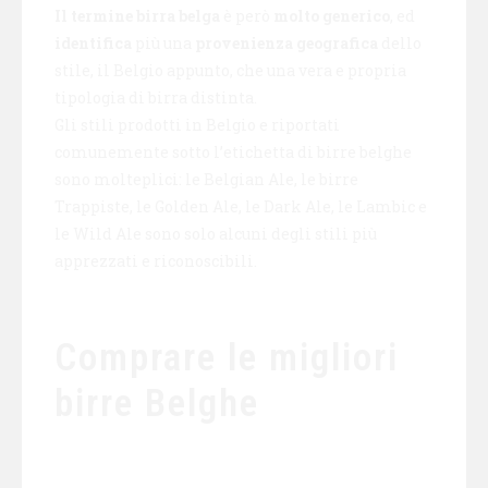
Il termine birra belga
è però
molto generico
, ed
identifica
più una
provenienza geografica
dello
stile, il Belgio appunto, che una vera e propria
tipologia di birra distinta.
Gli stili prodotti in Belgio e riportati
comunemente sotto l’etichetta di birre belghe
sono molteplici: le Belgian Ale, le birre
Trappiste, le Golden Ale, le Dark Ale, le Lambic e
le Wild Ale sono solo alcuni degli stili più
apprezzati e riconoscibili.
Comprare le migliori
birre Belghe