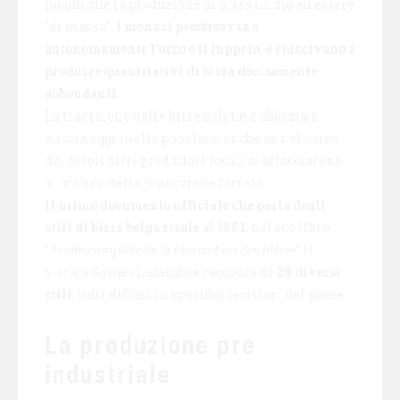
luoghi che la produzione di birra iniziò ad essere
“di massa”.
I monaci producevano
autonomamente l’orzo e il luppolo, e riuscivano a
produrre quantitativi di birra decisamente
abbondanti
.
La tradizione delle birre belghe d’abbazia è
ancora oggi molto popolare, anche se nel corso
dei secoli altri produttori locali si affacciarono
al mondo della produzione birraia.
Il primo documento ufficiale che parla degli
stili di birra belga risale al 1851
: nel suo libro
“
Traité complete de la fabrication des bières
” il
birraio Gorges Lacambre racconta di
20 diversi
stili
, tutti diffusi in specifici territori del paese.
La produzione pre
industriale