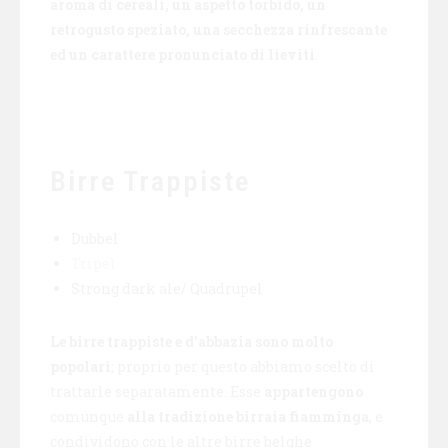
aroma di cereali, un aspetto torbido, un
retrogusto speziato, una secchezza rinfrescante
ed un carattere pronunciato di lieviti
.
Birre Trappiste
Dubbel
Tripel
Strong dark ale/ Quadrupel
Le birre trappiste e d’abbazia sono molto
popolari
; proprio per questo abbiamo scelto di
trattarle separatamente. Esse
appartengono
comunque
alla tradizione birraia fiamminga
, e
condividono con le altre birre belghe