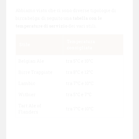
Abbiamo visto che ci sono diverse tipologie di
birra belga: di seguito una
tabella con le
temperature di servizio
dei vari stili.
Temperatura
Stile
consigliata
Belgian Ale
tra 5°C e 10°C
Birre Trappiste
tra 8°C e 12°C
Lambic
tra 7°C e 10°C
Witbier
tra 5°C e 7°C
Tart Ale of
tra 7°C e 10°C
Flanders