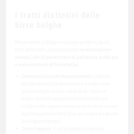
I tratti distintivi delle
birre belghe
Nonostante in Belgio vengano prodotti molti
stili differenti, esistono delle
caratteristiche
comuni che ci permettono di parlare in modo più
o meno univoco di birra belga
:
Caratteristiche di fermentazione
: le Birre
belghe sono birre fermentate a caldo, e ciò
produce degli aromi naturali di spezie e
frutta. Inoltre una peculiarità delle birre
belghe è che spesso vengono fatte fermentare
direttamente in bottiglia: ciò esalta gli aromi
da fermentazione;
Corpo leggero
: Il corpo leggero dipende