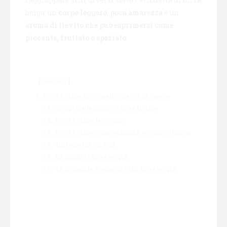
belga: un
corpo leggero
,
poca amarezza
e un
aroma di lievito che può esprimersi come
piccante, fruttato o speziato
.
nascondi
1.
Birre belghe: tutto quello che c'è da sapere
1.1.
Comprare le migliori birre Belghe
1.2.
Birre belghe: le origini
1.3.
Birre belghe: caratteristiche e composizione
1.4.
Birra Belga: gli stili
1.5.
Le migliori Birre belghe
1.6.
Le domande frequenti sulle birre belghe