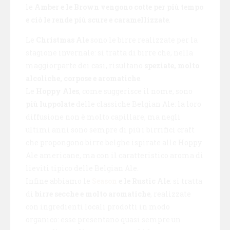
le
Amber e le Brown vengono cotte per più tempo
e ciò le rende più scure e caramellizzate
.
Le
Christmas Ale
sono le birre realizzate per la
stagione invernale: si tratta di birre che, nella
maggiorparte dei casi, risultano
speziate, molto
alcoliche, corpose e aromatiche
.
Le
Hoppy Ales
, come suggerisce il nome, sono
più luppolate
delle classiche Belgian Ale: la loro
diffusione non è molto capillare, ma negli
ultimi anni sono sempre di più i birrifici craft
che propongono birre belghe ispirate alle Hoppy
Ale americane, ma con il caratteristico aroma di
lieviti tipico delle Belgian Ale.
Infine abbiamo le
Season
e le Rustic Ale
: si tratta
di
birre secche e molto aromatiche
, realizzate
con ingredienti locali prodotti in modo
organico: esse presentano quasi sempre un