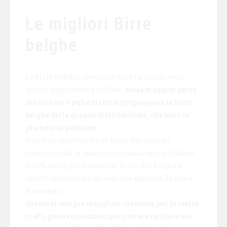
Le migliori Birre
belghe
Le birre belghe, specialmente in Italia, sono
molto apprezzate e diffuse:
nella maggior parte
dei casi però pub e birrerie propongono le birre
belghe della grande distribuzione, che sono le
più note al pubblico
.
Non è un caso che tra le birre dei marchi
commerciali ci siano molte analogie gustative:
il 60% della produzione di birra del Belgio è
infatti controllato da sole due aziende, InBev e
Heineken.
Grazie al sempre maggiore interesse per le realtà
craft, possiamo comunque trovare online e nei