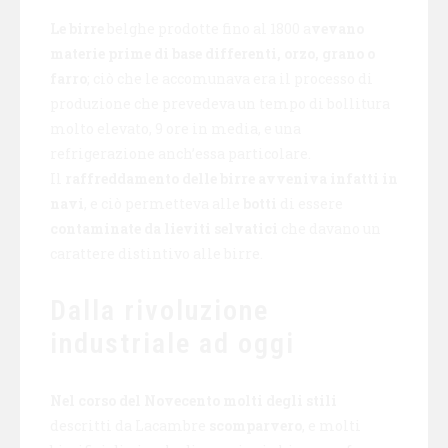
Le birre
belghe prodotte fino al 1800 a
vevano
materie prime di base differenti, orzo, grano o
farro
; ciò che le accomunava era il processo di
produzione che prevedeva un tempo di bollitura
molto elevato, 9 ore in media, e una
refrigerazione anch’essa particolare.
Il
raffreddamento delle birre avveniva infatti in
navi
, e ciò permetteva alle
botti
di essere
contaminate da lieviti selvatici
che davano un
carattere distintivo alle birre.
Dalla rivoluzione
industriale ad oggi
Nel corso del Novecento molti degli stili
descritti da Lacambre
scomparvero
, e molti