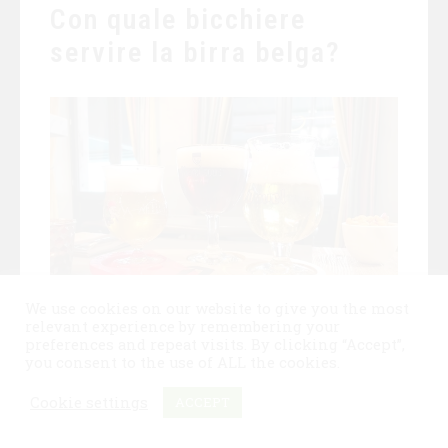
Con quale bicchiere
servire la birra belga?
We use cookies on our website to give you the most
relevant experience by remembering your
preferences and repeat visits. By clicking “Accept”,
Uno dei dettagli che sicuramente gli
you consent to the use of ALL the cookies.
appassionati di birre belghe avranno notato, è
che
ogni birra belga ha il suo bicchiere di
Cookie settings
ACCEPT
servizio
, non soltanto perché brandizzato:
un