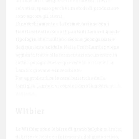
antiche birre belghe fermentate con lieviti
selvatici, spesso perché i metodi di produzione
sono ancora gli stessi.
L’
invecchiamento
e la
fermentazione con i
lieviti selvatici
sono il
punto di forza di queste
tipologie
, che risultano
secche
,
poco gassate
e
decisamente
acidule
. Nelle Fruit Lambic viene
aggiunta frutta alla fermentazione, mentre la
sottotipologia Gueuze prevede la miscela tra
Lambic giovane e invecchiata.
Per approfondire le caratteristiche della
famiglia Lambic, vi consigliamo la nostra
guida
dedicata
.
WItbier
Le Witbier sono le birre di grano belghe
: si tratta
di birre delicate e rinfrescanti dal gusto setoso,