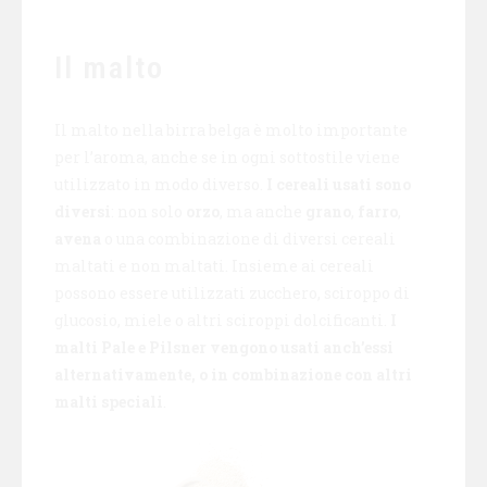
Il malto
Il malto nella birra belga è molto importante
per l’aroma, anche se in ogni sottostile viene
utilizzato in modo diverso.
I cereali usati sono
diversi
: non solo
orzo
, ma anche
grano
,
farro
,
avena
o una combinazione di diversi cereali
maltati e non maltati. Insieme ai cereali
possono essere utilizzati zucchero, sciroppo di
glucosio, miele o altri sciroppi dolcificanti.
I
malti Pale e Pilsner vengono usati anch’essi
alternativamente, o in combinazione con altri
malti speciali
.