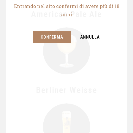
Entrando nel sito confermi di avere più di 18
American Pale Ale
anni
CONFERMA
ANNULLA
Berliner Weisse