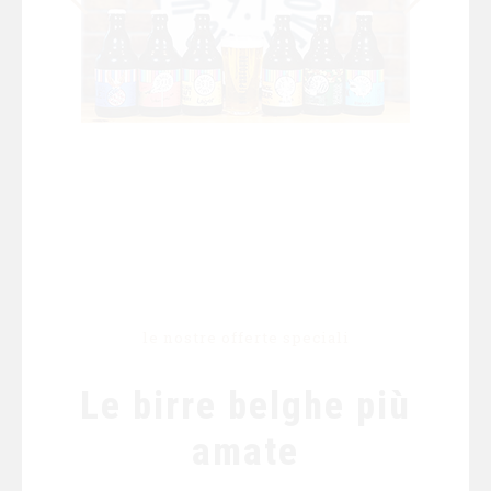
€
44,90
Birra Nove Punto Uno
beer box
le nostre offerte speciali
Le birre belghe più
COMPRA SU AMAZON
amate