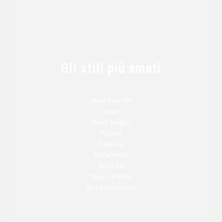
Affligem Blonde - 6
bottiglie
COMPRA SU AMAZON
Gli stili più amati
India Pale Ale
Lager
Birre Belghe
Pilsner
Pale Ale
Birra Weiss
Birra Ale
Stout e Porter
Birra analcolica