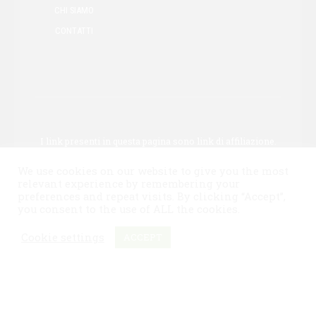
CHI SIAMO
CONTATTI
I link presenti in questa pagina sono link di affiliazione.
Ciò significa che potremmo guadagnare una
We use cookies on our website to give you the most
commissione se acquisti tramite uno di questi link.
relevant experience by remembering your
Questo non influisce sul prezzo del prodotto.
preferences and repeat visits. By clicking “Accept”,
you consent to the use of ALL the cookies.
Copyright by
Birracraft.it
. All rights reserved.
Cookie settings
ACCEPT