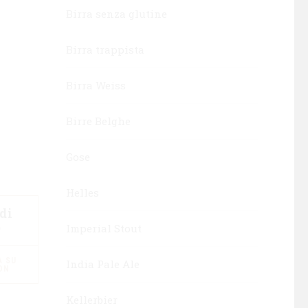
Birra senza glutine
Birra trappista
Birra Weiss
Birre Belghe
Gose
Helles
di
e
Imperial Stout
 SU
India Pale Ale
ON
Kellerbier