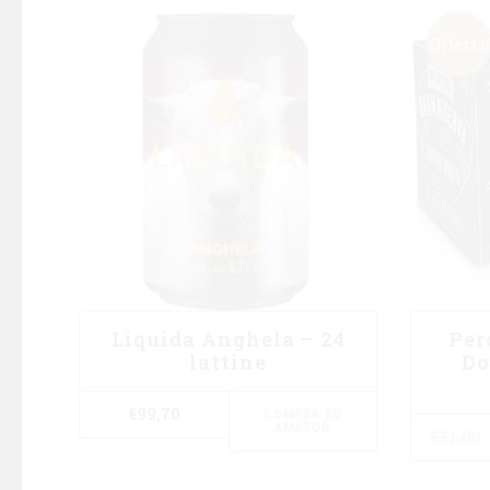
Offerta!
Liquida Anghela – 24
Per
lattine
Do
€
99,70
COMPRA SU
AMAZON
€
31,00