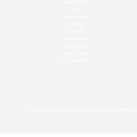
India Pale Ale
Lager
Birre Belghe
Pilsner
Pale Ale
Birra Weiss
Birra Ale
Stout e Porter
Birra analcolica
I link presenti in questa pagina sono link di affiliaz