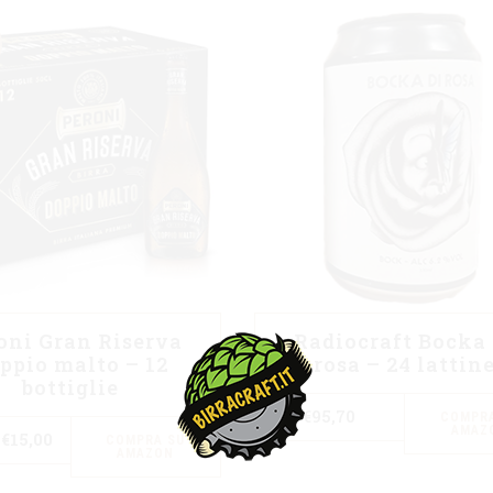
oni Gran Riserva
Radiocraft Bocka 
ppio malto – 12
rosa – 24 lattin
bottiglie
€
95,70
COMPRA
AMAZ
€
15,00
COMPRA SU
AMAZON