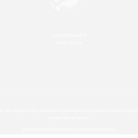
info@birracraft.it
10405, Berlin
ione. Ciò significa che potremmo guadagnare una commissione se acquis
prezzo del prodotto.
Copyright by
Birracraft.it
. All rights reserved.