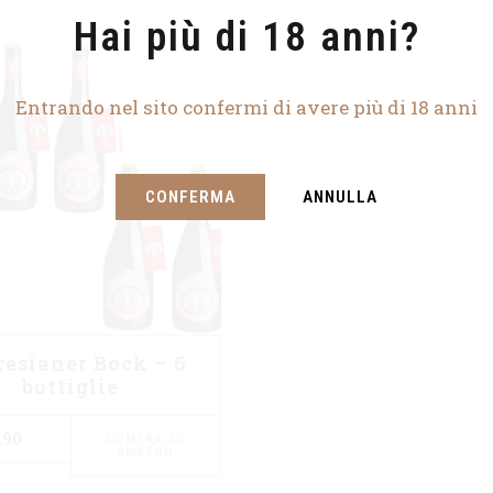
Hai più di 18 anni?
Entrando nel sito confermi di avere più di 18 anni
CONFERMA
ANNULLA
resianer Bock – 6
bottiglie
,90
COMPRA SU
AMAZON