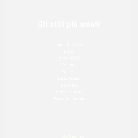
Gli stili più amati
India Pale Ale
Lager
Birre Belghe
Pilsner
Pale Ale
Birra Weiss
Birra Ale
Stout e Porter
Birra analcolica