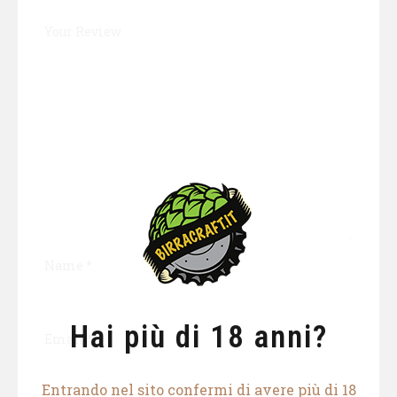
Your Review
Name
*
Hai più di 18 anni?
Email
*
Entrando nel sito confermi di avere più di 18