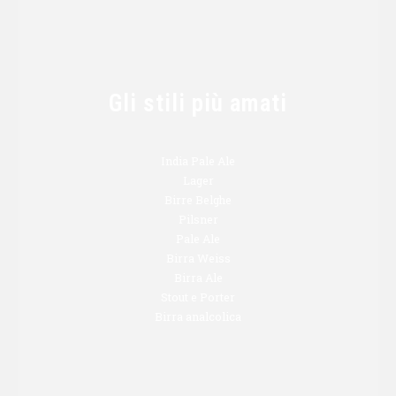
Gli stili più amati
India Pale Ale
Lager
Birre Belghe
Pilsner
Pale Ale
Birra Weiss
Birra Ale
Stout e Porter
Birra analcolica