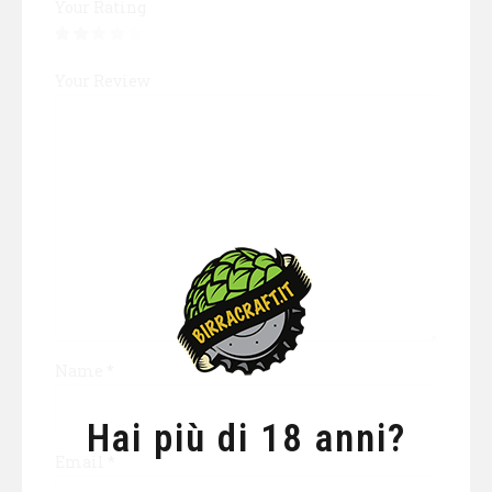
Your Rating
Your Review
Name
*
Hai più di 18 anni?
Email
*