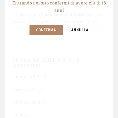
Entrando nel sito confermi di avere più di 18
anni
Salva il mio nome, email e sito web in questo
browser per la prossima volta che commento.
CONFERMA
ANNULLA
LE NOSTRE GUIDE A STILI E
ACCESSORI
American Pale Ale
Berliner Weisse
Bicchieri da birra
Birra Ale