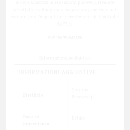
aroma accentua le sensazioni piacevoli rivelate
dall’olfatto, svelando una leggera ma gradevole nota
caramellata. Disponibile in confezione da 6 bottiglie
da 75 cl.
COMPRA SU AMAZON
Informazioni aggiuntive
INFORMAZIONI AGGIUNTIVE
Chimay
Birrificio
Brouwerij
Paese di
Belgio
provenienza