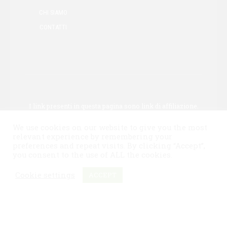
CHI SIAMO
CONTATTI
I link presenti in questa pagina sono link di affiliazione.
Ciò significa che potremmo guadagnare una
We use cookies on our website to give you the most
commissione se acquisti tramite uno di questi link.
relevant experience by remembering your
Questo non influisce sul prezzo del prodotto.
preferences and repeat visits. By clicking “Accept”,
you consent to the use of ALL the cookies.
Copyright by
Birracraft.it
. All rights reserved.
Cookie settings
ACCEPT