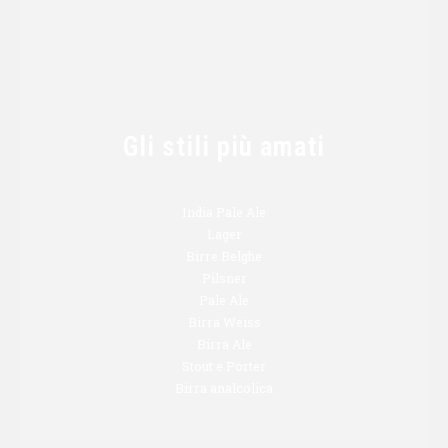
Gli stili più amati
India Pale Ale
Lager
Birre Belghe
Pilsner
Pale Ale
Birra Weiss
Birra Ale
Stout e Porter
Birra analcolica