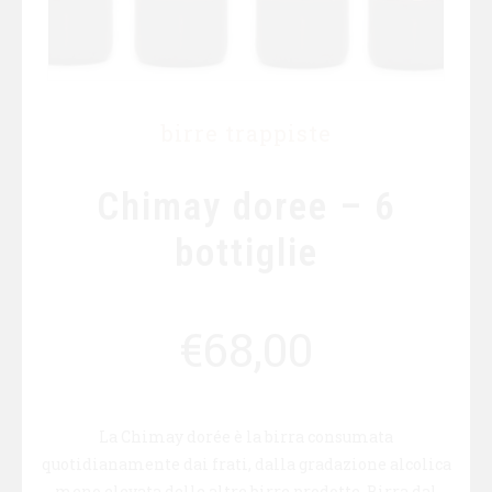
birre trappiste
Chimay doree – 6
bottiglie
€
68,00
La Chimay dorée è la birra consumata
quotidianamente dai frati, dalla gradazione alcolica
meno elevata delle altre birre prodotte. Birra dal