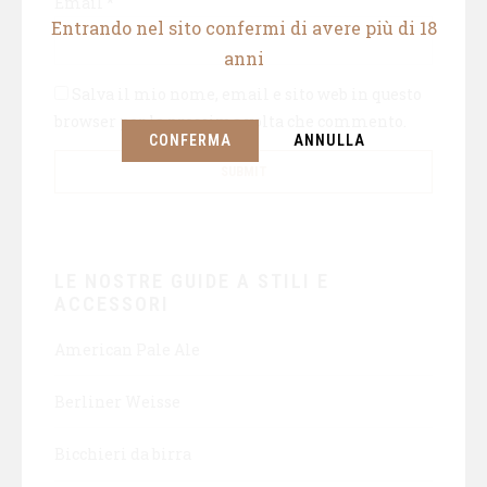
Email
*
Entrando nel sito confermi di avere più di 18
anni
Salva il mio nome, email e sito web in questo
browser per la prossima volta che commento.
CONFERMA
ANNULLA
LE NOSTRE GUIDE A STILI E
ACCESSORI
American Pale Ale
Berliner Weisse
Bicchieri da birra