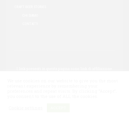
CRAFT BEER STORIES
CHI SIAMO
CONTATTI
I link presenti in questa pagina sono link di affiliazione.
Ciò significa che potremmo guadagnare una
We use cookies on our website to give you the most
commissione se acquisti tramite uno di questi link.
relevant experience by remembering your
Questo non influisce sul prezzo del prodotto.
preferences and repeat visits. By clicking “Accept”,
you consent to the use of ALL the cookies.
Copyright by
Birracraft.it
. All rights reserved.
Cookie settings
ACCEPT