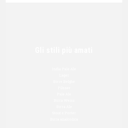
Gli stili più amati
India Pale Ale
Lager
Birre Belghe
Pilsner
Pale Ale
Birra Weiss
Birra Ale
Stout e Porter
Birra analcolica