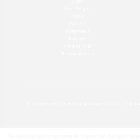
Lager
Birre Belghe
Pilsner
Pale Ale
Birra Weiss
Birra Ale
Stout e Porter
Birra analcolica
I link presenti in questa pagina sono link di affiliaz
We use cookies on our website to give you the most rel