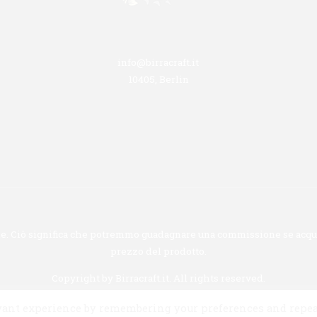
info@birracraft.it
10405, Berlin
ione. Ciò significa che potremmo guadagnare una commissione se acquis
prezzo del prodotto.
Copyright by
Birracraft.it
. All rights reserved.
evant experience by remembering your preferences and repe