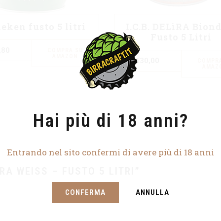
eken fusto 5 litri
I.C.B. DELìRA Bion
Fusto 5 Litri
,80
COMPRA SU
AMAZON
€
30,00
COMPRA
AMAZ
Hai più di 18 anni?
Entrando nel sito confermi di avere più di 18 anni
ÌRA WEISS – FUSTO 5 LITRI”
CONFERMA
ANNULLA