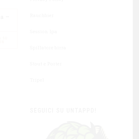
Rauchbier
da –
Session Ipa
 SU
ON
Spillatore birra
Stout e Porter
Tripel
SEGUICI SU UNTAPPD!