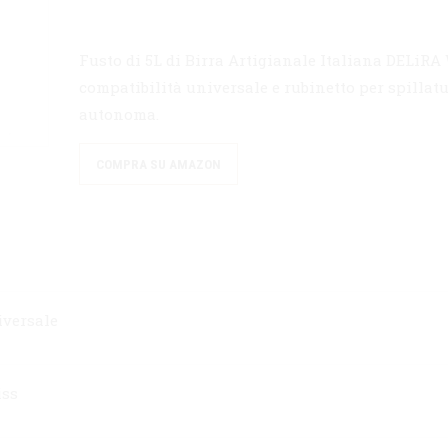
Fusto di 5L di Birra Artigianale Italiana DELiRA 
compatibilità universale e rubinetto per spillat
autonoma.
COMPRA SU AMAZON
versale
iss