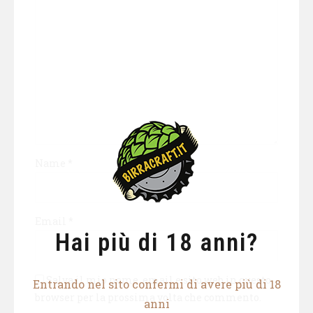
Name
*
Email
*
Hai più di 18 anni?
Salva il mio nome, email e sito web in questo
Entrando nel sito confermi di avere più di 18
browser per la prossima volta che commento.
anni