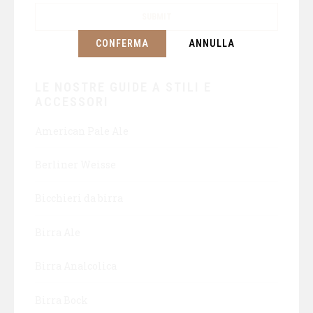
CONFERMA
ANNULLA
LE NOSTRE GUIDE A STILI E
ACCESSORI
American Pale Ale
Berliner Weisse
Bicchieri da birra
Birra Ale
Birra Analcolica
Birra Bock