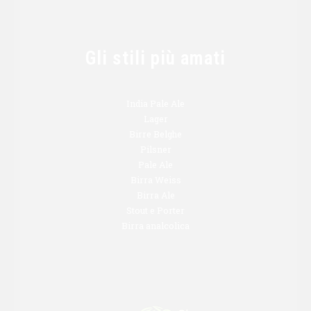
Gli stili più amati
India Pale Ale
Lager
Birre Belghe
Pilsner
Pale Ale
Birra Weiss
Birra Ale
Stout e Porter
Birra analcolica