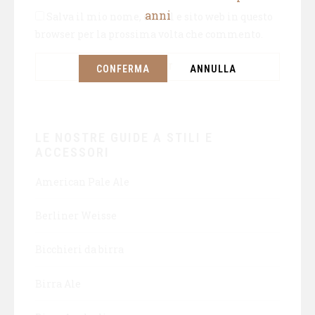
anni
Salva il mio nome, email e sito web in questo
browser per la prossima volta che commento.
CONFERMA
ANNULLA
LE NOSTRE GUIDE A STILI E
ACCESSORI
American Pale Ale
Berliner Weisse
Bicchieri da birra
Birra Ale