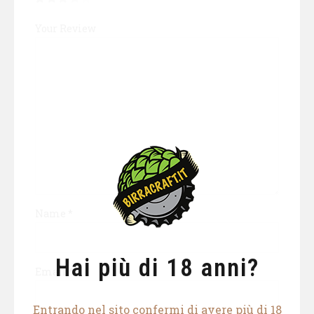
Your Review
Name
*
Hai più di 18 anni?
Email
*
Entrando nel sito confermi di avere più di 18