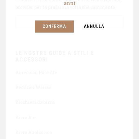
anni
browser per la prossima volta che commento.
CONFERMA
ANNULLA
LE NOSTRE GUIDE A STILI E
ACCESSORI
American Pale Ale
Berliner Weisse
Bicchieri da birra
Birra Ale
Birra Analcolica