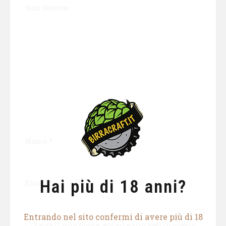
Your Review
Name
*
Hai più di 18 anni?
Email
*
Entrando nel sito confermi di avere più di 18
Salva il mio nome, email e sito web in questo