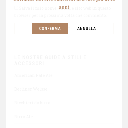
anni
Salva il mio nome, email e sito web in questo
browser per la prossima volta che commento.
CONFERMA
ANNULLA
LE NOSTRE GUIDE A STILI E
ACCESSORI
American Pale Ale
Berliner Weisse
Bicchieri da birra
Birra Ale