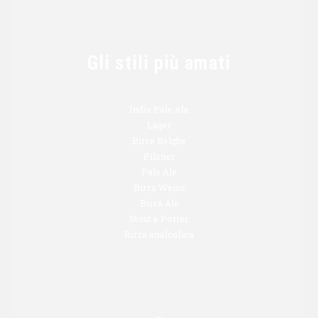
Gli stili più amati
India Pale Ale
Lager
Birre Belghe
Pilsner
Pale Ale
Birra Weiss
Birra Ale
Stout e Porter
Birra analcolica