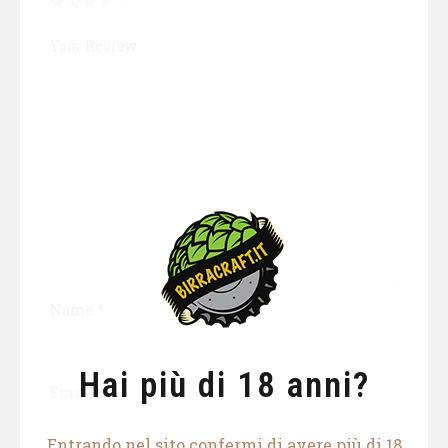
Your Review
Name
*
Hai più di 18 anni?
Email
*
Entrando nel sito confermi di avere più di 18