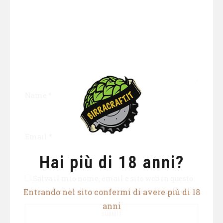
Name
*
Email
*
Hai più di 18 anni?
Salva il mio nome, email e sito web in questo
browser per la prossima volta che commento.
Entrando nel sito confermi di avere più di 18
anni