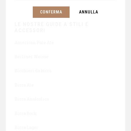
CONFERMA
ANNULLA
LE NOSTRE GUIDE A STILI E
ACCESSORI
American Pale Ale
Berliner Weisse
Bicchieri da birra
Birra Ale
Birra Analcolica
Birra Bock
Birra Lager