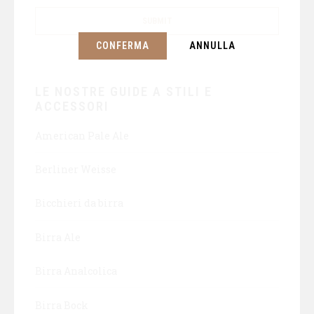
CONFERMA
ANNULLA
LE NOSTRE GUIDE A STILI E
ACCESSORI
American Pale Ale
Berliner Weisse
Bicchieri da birra
Birra Ale
Birra Analcolica
Birra Bock