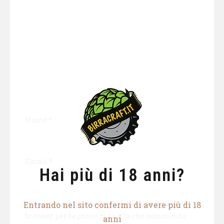
Name
*
Email
*
Hai più di 18 anni?
Salva il mio nome, email e sito web in questo
Entrando nel sito confermi di avere più di 18
browser per la prossima volta che commento.
anni