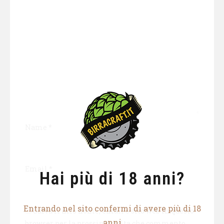
Name
*
Email
*
Hai più di 18 anni?
Entrando nel sito confermi di avere più di 18
Salva il mio nome, email e sito web in questo
anni
browser per la prossima volta che commento.