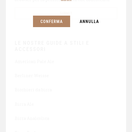
CONFERMA
ANNULLA
LE NOSTRE GUIDE A STILI E
ACCESSORI
American Pale Ale
Berliner Weisse
Bicchieri da birra
Birra Ale
Birra Analcolica