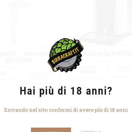
pgrill – rubinetto
H.Koenig BW188
per fusto
€
299,00
COMPRA
€
162,90
AMAZ
,22
COMPRA SU
AMAZON
Hai più di 18 anni?
Entrando nel sito confermi di avere più di 18 anni