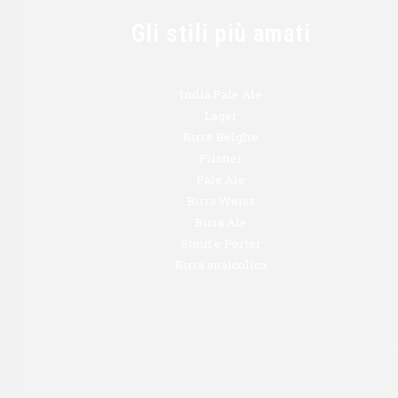
Gli stili più amati
India Pale Ale
Lager
Birre Belghe
Pilsner
Pale Ale
Birra Weiss
Birra Ale
Stout e Porter
Birra analcolica