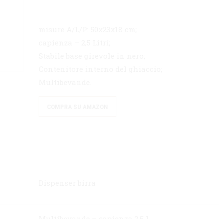
misure A/L/P: 50x23x18 cm;
capienza – 2,5 Litri;
Stabile base girevole in nero;
Contenitore interno del ghiaccio;
Multibevande.
COMPRA SU AMAZON
Dispenser birra
Multibevande – capienza 2,5 l