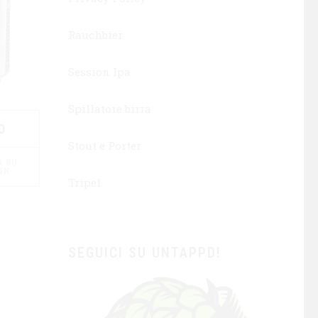
Rauchbier
Session Ipa
Spillatore birra
0
Stout e Porter
 SU
ON
Tripel
SEGUICI SU UNTAPPD!