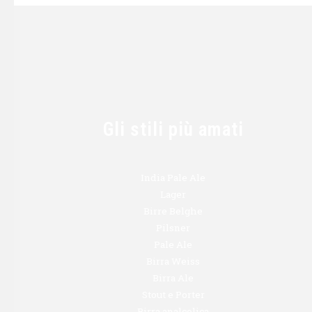
Gli stili più amati
India Pale Ale
Lager
Birre Belghe
Pilsner
Pale Ale
Birra Weiss
Birra Ale
Stout e Porter
Birra analcolica