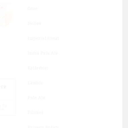
Gose
Helles
Imperial Stout
India Pale Ale
Kellerbier
Lambic
ere
Pale Ale
 SU
ON
Pilsner
Privacy Policy