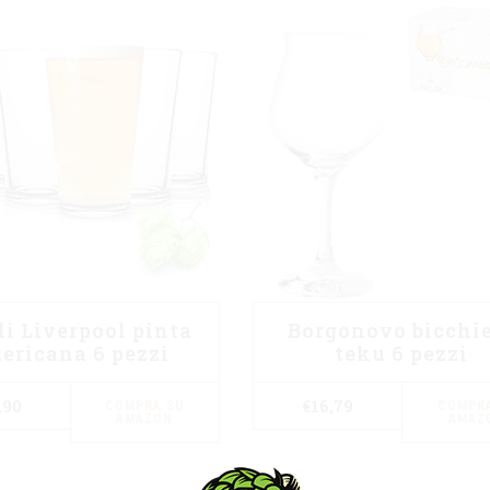
li Liverpool pinta
Borgonovo bicchi
ericana 6 pezzi
teku 6 pezzi
,90
€
16,79
COMPRA SU
COMPRA
AMAZON
AMAZ